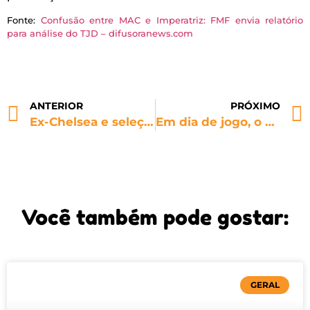
Fonte:
Confusão entre MAC e Imperatriz: FMF envia relatório
para análise do TJD – difusoranews.com
ANTERIOR
PRÓXIMO
Ex-Chelsea e seleção inglesa é vítima em acusação de homofobia pela FA
Em dia de jogo, o Couto Pereira terá protocolo contra discriminação
Você também pode gostar:
GERAL