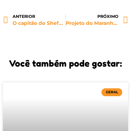
ANTERIOR
PRÓXIMO
O capitão do Sheffield United é o primeiro jogador a recusar a campanha do orgulho LGBTQIA+
Projeto do Maranhão contra LGBTFobia é destaque do prêmio Innovare na categoria CNJ
Você também pode gostar:
GERAL