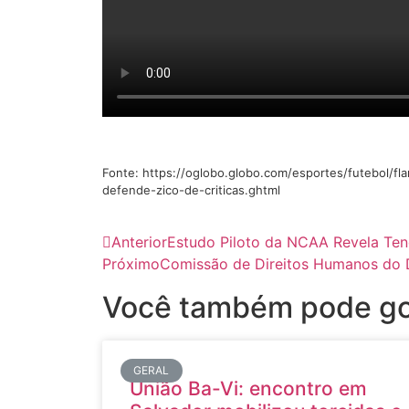
Fonte: https://oglobo.globo.com/esportes/futebol/
defende-zico-de-criticas.ghtml
Anterior
Estudo Piloto da NCAA Revela Ten
Próximo
Comissão de Direitos Humanos do 
Você também pode go
GERAL
União Ba-Vi: encontro em