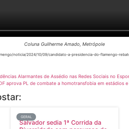
Coluna Guilherme Amado, Metrópole
flamengo/noticia/2024/10/09/candidato-a-presidencia-do-flamengo-reb
dências Alarmantes de Assédio nas Redes Sociais no Espo
DF aprova PL de combate a homotransfobia em estádios e
star:
GERAL
Salvador sedia 1ª Corrida da