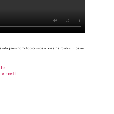
ate-ataques-homofobicos-de-conselheiro-do-clube-e-
rte
 arenas