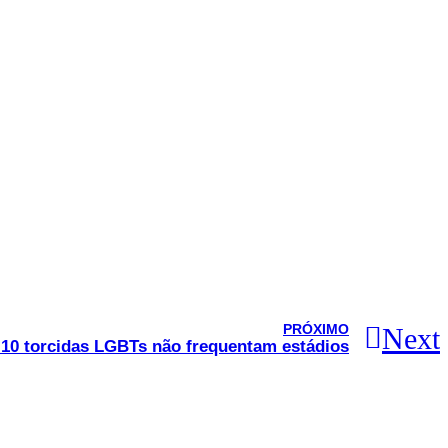
PRÓXIMO
Next
 10 torcidas LGBTs não frequentam estádios