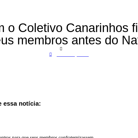
o Coletivo Canarinhos f
us membros antes do Na
Geral
janeiro 2, 2024
 essa notícia:
ntros para que seus membros confraternizassem.