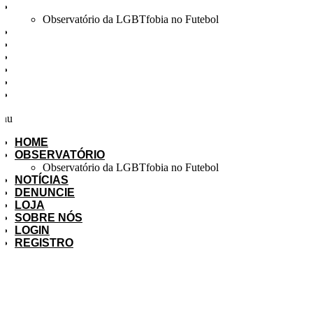
OBSERVATÓRIO
Observatório da LGBTfobia no Futebol
NOTÍCIAS
DENUNCIE
LOJA
SOBRE NÓS
LOGIN
REGISTRO
nu
HOME
OBSERVATÓRIO
Observatório da LGBTfobia no Futebol
NOTÍCIAS
DENUNCIE
LOJA
SOBRE NÓS
LOGIN
REGISTRO