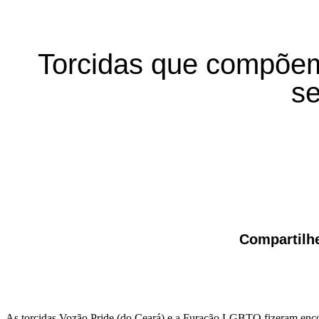
Torcidas que compõem 
se
Compartilhe
As torcidas Vozão Pride (do Ceará) e a Furacão LGBTQ fizeram enco