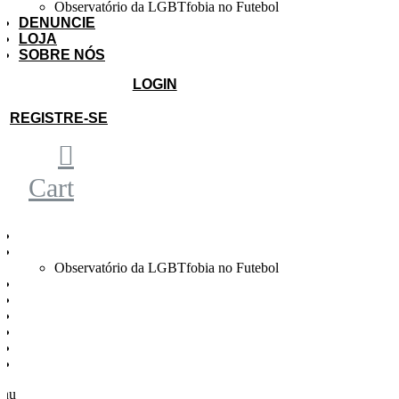
Observatório da LGBTfobia no Futebol
DENUNCIE
LOJA
SOBRE NÓS
LOGIN
|
REGISTRE-SE
Cart
HOME
OBSERVATÓRIO
Observatório da LGBTfobia no Futebol
NOTÍCIAS
DENUNCIE
LOJA
SOBRE NÓS
LOGIN
REGISTRO
nu