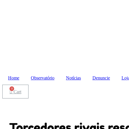
Home
Observatório
Notícias
Denuncie
Loj
Cart
Torcedores rivais re