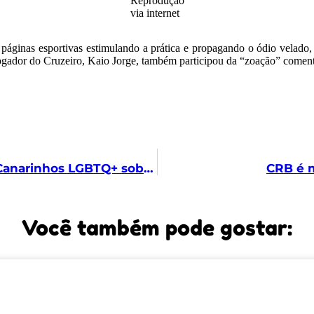
Reprodução
via internet
páginas esportivas estimulando a prática e propagando o ódio velado,
ogador do Cruzeiro, Kaio Jorge, também participou da “zoação” comen
CBF emite nota após carta do Coletivo Canarinhos LGBTQ+ sobre episodio de homofobia e casal recebe apoio do Corinthians
CRB é 
Você também pode gostar: