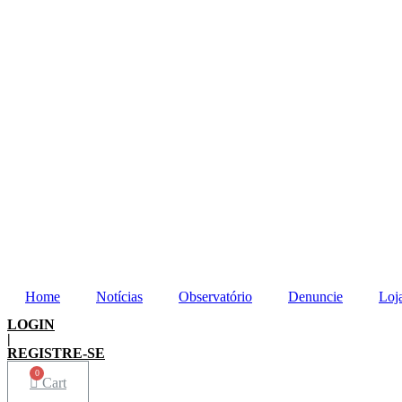
Home
Notícias
Observatório
Denuncie
Loj
LOGIN
|
REGISTRE-SE
Cart