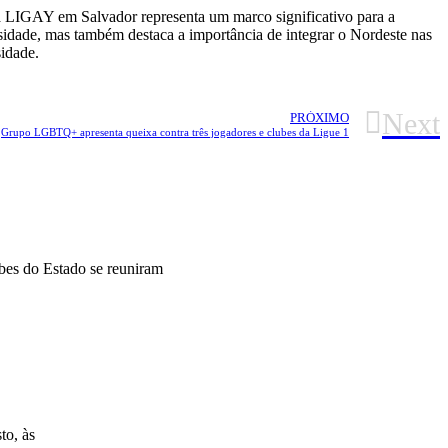
da LIGAY em Salvador representa um marco significativo para a
sidade, mas também destaca a importância de integrar o Nordeste nas
idade.
Next
PRÓXIMO
Grupo LGBTQ+ apresenta queixa contra três jogadores e clubes da Ligue 1
bes do Estado se reuniram
to, às