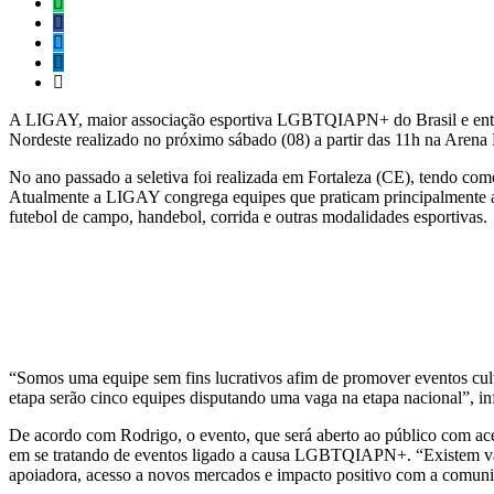
A LIGAY, maior associação esportiva LGBTQIAPN+ do Brasil e entre a
Nordeste realizado no próximo sábado (08) a partir das 11h na Aren
No ano passado a seletiva foi realizada em Fortaleza (CE), tendo como
Atualmente a LIGAY congrega equipes que praticam principalmente as 
futebol de campo, handebol, corrida e outras modalidades esportivas.
“Somos uma equipe sem fins lucrativos afim de promover eventos cultu
etapa serão cinco equipes disputando uma vaga na etapa nacional”, 
De acordo com Rodrigo, o evento, que será aberto ao público com aces
em se tratando de eventos ligado a causa LGBTQIAPN+. “Existem vár
apoiadora, acesso a novos mercados e impacto positivo com a com