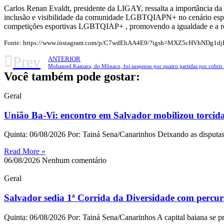
Carlos Renan Evaldt, presidente da LIGAY, ressalta a importância da
inclusão e visibilidade da comunidade LGBTQIAPN+ no cenário esporti
competições esportivas LGBTQIAP+ , promovendo a igualdade e a repr
Fonte: https://www.instagram.com/p/C7wdEhAA4E9/?igsh=MXZ5cHVhNDg1
Prev
ANTERIOR
Mohamed Kamara, do Mônaco, foi suspenso por quatro partidas por cobrir
Você também pode gostar:
Geral
União Ba-Vi: encontro em Salvador mobilizou torcidas
Quinta: 06/08/2026 Por: Tainá Sena/Canarinhos Deixando as disputas
Read More »
06/08/2026
Nenhum comentário
Geral
Salvador sedia 1ª Corrida da Diversidade com percu
Quinta: 06/08/2026 Por: Tainá Sena/Canarinhos A capital baiana se pr