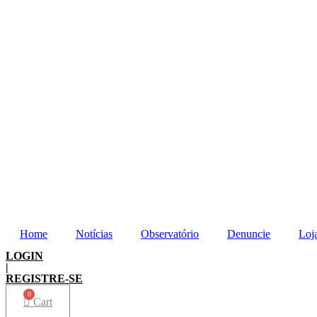
Home
Notícias
Observatório
Denuncie
Loj
LOGIN
|
REGISTRE-SE
Cart