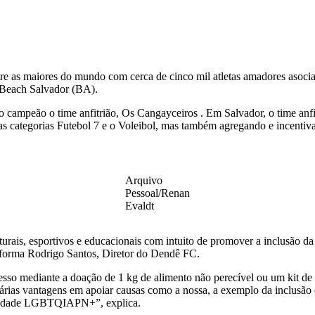
s maiores do mundo com cerca de cinco mil atletas amadores asociados
a Beach Salvador (BA).
 campeão o time anfitrião, Os Cangayceiros . Em Salvador, o time anfitr
categorias Futebol 7 e o Voleibol, mas também agregando e incentivand
Arquivo
Pessoal/Renan
Evaldt
rais, esportivos e educacionais com intuito de promover a inclusão da 
informa Rodrigo Santos, Diretor do Dendê FC.
so mediante a doação de 1 kg de alimento não perecível ou um kit de pr
ias vantagens em apoiar causas como a nossa, a exemplo da inclusão d
unidade LGBTQIAPN+”, explica.