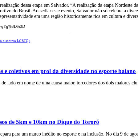
 realização dessa etapa em Salvador. “A realização da etapa Nordeste 
vo do Brasil. Ao sediar este evento, Salvador não só celebra a diver
esentatividade em uma região historicamente rica em cultura e divers
djFqYg%3D%3D
 o distintivo LGBTQ+
 e coletivos em prol da diversidade no esporte baiano
 de lado em nome de uma causa maior, torcedores dos dois maiores clu
rsos de 5km e 10km no Dique do Tororó
epara para um marco inédito no esporte e na inclusão. No dia 9 de agos