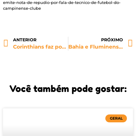
emite-nota-de-repudio-por-fala-de-tecnico-de-futebol-do-
campinense-clube
ANTERIOR
PRÓXIMO
Corinthians faz postagem em dia de clássico alertando os torcedores sobre cânticos homofóbicos
Bahia e Fluminense são os únicos clubes da série A a se manifestarem no Dia Nacional da Visibilidade Trans
Você também pode gostar:
GERAL