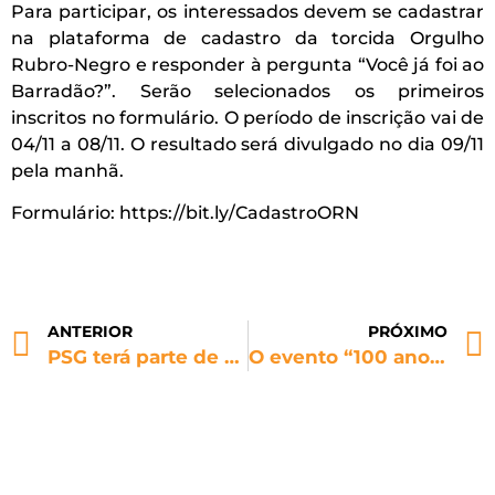
Para participar, os interessados devem se cadastrar
na plataforma de cadastro da torcida Orgulho
Rubro-Negro e responder à pergunta “Você já foi ao
Barradão?”. Serão selecionados os primeiros
inscritos no formulário. O período de inscrição vai de
04/11 a 08/11. O resultado será divulgado no dia 09/11
pela manhã.
Formulário: https://bit.ly/CadastroORN
ANTERIOR
PRÓXIMO
PSG terá parte de arquibancada fechada por cânticos homofóbicos de sua torcida
O evento “100 anos da Resposta Histórica: antirracismo e antiLGBTfobia no futebol”, no dia 25 de novembro