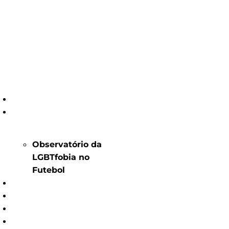
HOME
OBSERVATÓRIO
Observatório da
LGBTfobia no
Futebol
NOTÍCIAS
DENUNCIE
LOJA
SOBRE NÓS