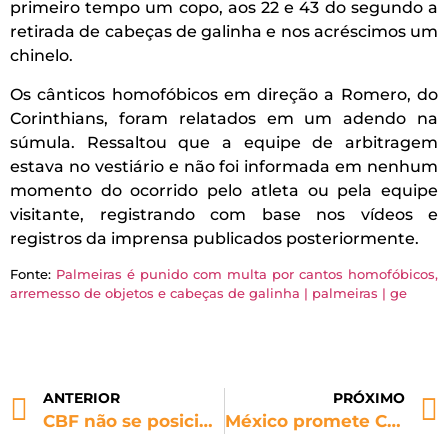
primeiro tempo um copo, aos 22 e 43 do segundo a
retirada de cabeças de galinha e nos acréscimos um
chinelo.
Os cânticos homofóbicos em direção a Romero, do
Corinthians, foram relatados em um adendo na
súmula. Ressaltou que a equipe de arbitragem
estava no vestiário e não foi informada em nenhum
momento do ocorrido pelo atleta ou pela equipe
visitante, registrando com base nos vídeos e
registros da imprensa publicados posteriormente.
Fonte:
Palmeiras é punido com multa por cantos homofóbicos,
arremesso de objetos e cabeças de galinha | palmeiras | ge
ANTERIOR
PRÓXIMO
CBF não se posiciona no Dia Internacional de Combate à LGBTfobia, 17 de maio
México promete Copa do Mundo sem racismo e sem xenofobia