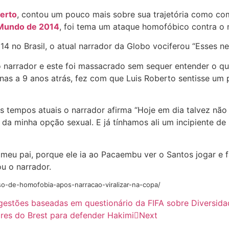
erto
, contou um pouco mais sobre sua trajetória como com
Mundo de 2014
, foi tema um ataque homofóbico contra o 
4 no Brasil, o atual narrador da Globo vociferou “Esses ne
narrador e este foi massacrado sem sequer entender o que 
enas a 9 anos atrás, fez com que Luis Roberto sentisse u
s tempos atuais o narrador afirma “Hoje em dia talvez nã
 minha opção sexual. E já tínhamos ali um incipiente de 
meu pai, porque ele ia ao Pacaembu ver o Santos jogar e fa
ou o narrador.
so-de-homofobia-apos-narracao-viralizar-na-copa/
estões baseadas em questionário da FIFA sobre Diversida
es do Brest para defender Hakimi
Next