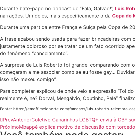
Durante bate-papo no podcast de “Fala, Galvão!”,
Luis Rob
narrações. Um deles, mais especificamente o da
Copa do 
Durante uma partida entre França e Suíça pela Copa de 201
A frase acabou sendo usada para fazer brincadeiras com o 
justamente doloroso por se tratar de um fato ocorrido ap
do fenômeno “cancelamento”.
A surpresa de Luis Roberto foi grande, comparando com o
começaram a me associar como se eu fosse gay… Duvidar da
isso não mexeu comigo”.
Para completar explicou de onde veio a expressão “Foi do 
realmente é, né? Dorval, Mengálvio, Coutinho, Pelé” finaliz
Fonte: https://emoff.meionorte.com/famosos/luis-roberto-relembra-ca
Prev
Anterior
Coletivo Canarinhos LGBTQ+ envia à CBF sug
Próximo
Mbappé explica motivo de discussão com torcedor