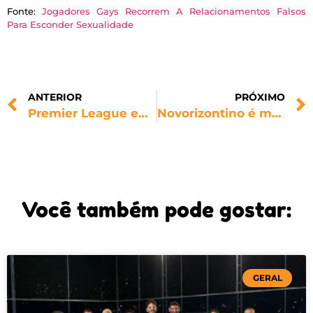
Fonte:
Jogadores Gays Recorrem A Relacionamentos Falsos
Para Esconder Sexualidade
ANTERIOR
PRÓXIMO
Premier League encerra campanha de inclusão LGBTQ+ após 12 anos
Novorizontino é multado pelo STJD por atos da torcida do Corinthians
Você também pode gostar:
GERAL