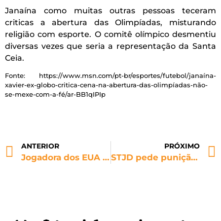
Janaína como muitas outras pessoas teceram
criticas a abertura das Olimpíadas, misturando
religião com esporte. O comitê olímpico desmentiu
diversas vezes que seria a representação da Santa
Ceia.
Fonte: https://www.msn.com/pt-br/esportes/futebol/janaína-
xavier-ex-globo-critica-cena-na-abertura-das-olimpíadas-não-
se-mexe-com-a-fé/ar-BB1qIPIp
ANTERIOR
PRÓXIMO
Jogadora dos EUA é acusada de homofobia
STJD pede punição pesada ao Corinthians por atos de torcedores contra o Grêmio