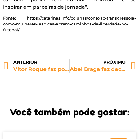
inspirar em parceiras de jornada”.
Fonte: https://catarinas.info/colunas/conexao-transgressora-
como-mulheres-lesbicas-abrem-caminhos-de-liberdade-no-
futebol/
ANTERIOR
PRÓXIMO
Vitor Roque faz postagem educativa contra homofobia em suas redes sociais
Abel Braga faz declaração homofóbica em sua apresentação no Inter: “Não quero meu time treinando com camisa rosa, parece um time de viado”
Você também pode gostar: