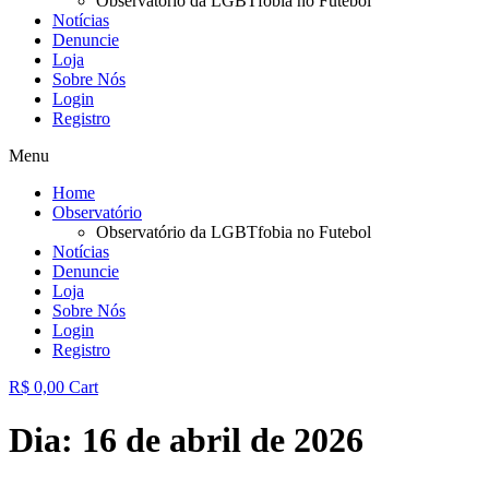
Observatório da LGBTfobia no Futebol
Notícias
Denuncie
Loja
Sobre Nós
Login
Registro
Menu
Home
Observatório
Observatório da LGBTfobia no Futebol
Notícias
Denuncie
Loja
Sobre Nós
Login
Registro
R$
0,00
Cart
Dia:
16 de abril de 2026